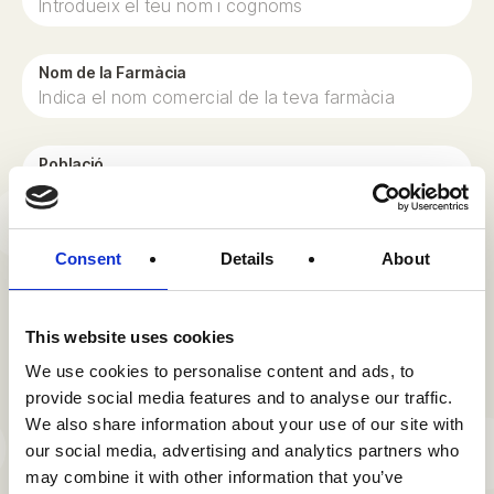
Nom de la Farmàcia
Població
Província*
Consent
Details
About
This website uses cookies
Codi postal
We use cookies to personalise content and ads, to
provide social media features and to analyse our traffic.
We also share information about your use of our site with
Correu electrònic*
our social media, advertising and analytics partners who
may combine it with other information that you’ve