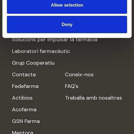
Grup Fedefarma
Allow selection
Distribució
Deny
Formació
Solucions per impulsar la farmàcia
Laboratori farmacèutic
Grup Cooperatiu
Contacte
Coneix-nos
Fedefarma
FAQ's
Actibios
Treballa amb nosaltres
Acofarma
GSN Farma
Mentora