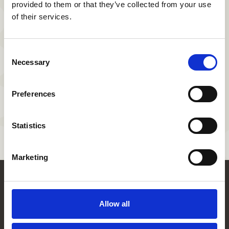
provided to them or that they’ve collected from your use
of their services.
Telèfon
* Camps obligatoris
Consent
Necessary
Selection
Accepto l'ús de les meves dades per la comunicació del
Grup Fedefarma.
He llegit i accepto les
Condicions Generals
i la
Política de
Preferences
Privadesa
Enviar
Statistics
Marketing
Allow all