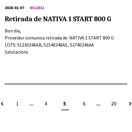
2026-01-07
0311811
Retirada de NATIVA 1 START 800 G
Bon dia,
Proveïdor comunica retirada de NATIVA 1 START 800 G
LOTS: 51230346AB, 51540346AE, 52740346AA
Salutacions
...
...
1
4
5
6
20