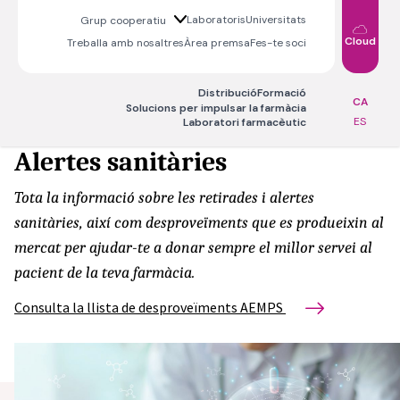
Laboratoris
Universitats
Grup cooperatiu
Cloud
Treballa amb nosaltres
Àrea premsa
Fes-te soci
Distribució
Formació
CA
Solucions per impulsar la farmàcia
ES
Laboratori farmacèutic
Alertes sanitàries
Tota la informació sobre les retirades i alertes
sanitàries, així com desproveïments que es produeixin al
mercat per ajudar-te a donar sempre el millor servei al
pacient de la teva farmàcia.
Consulta la llista de desproveïments AEMPS