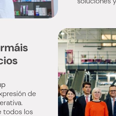
soluciones y
ormáis
cios
up
xpresión de
erativa.
e todos los