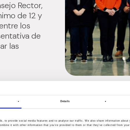
sejo Rector,
nimo de 12 y
ntre los
sentativa de
ar las
Details
, to provide social media features and to analyse our traffic. We also share information about y
mbine it with other information that you’ve provided to them or that they’ve collected from your 