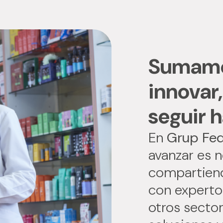
Sumamo
innovar
seguir 
En
Grup Fe
avanzar es n
compartiend
con expertos
otros secto