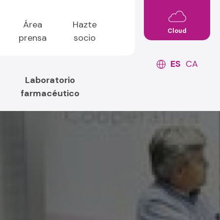
Área
Hazte
Cloud
prensa
socio
ES
CA
Laboratorio
farmacéutico