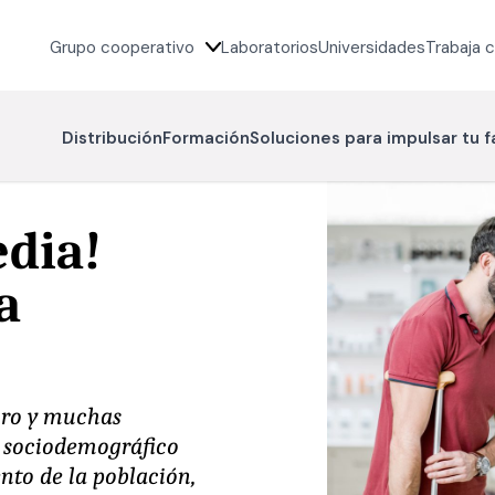
Grupo cooperativo
Laboratorios
Universidades
Trabaja 
Distribución
Formación
Soluciones para impulsar tu 
edia!
a
uro y muchas
o sociodemográfico
nto de la población,