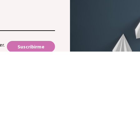
er.
Suscribirme
upo Fedefarma
Conócenos
tribución
FAQ's
mación
Trabaja con nosotros