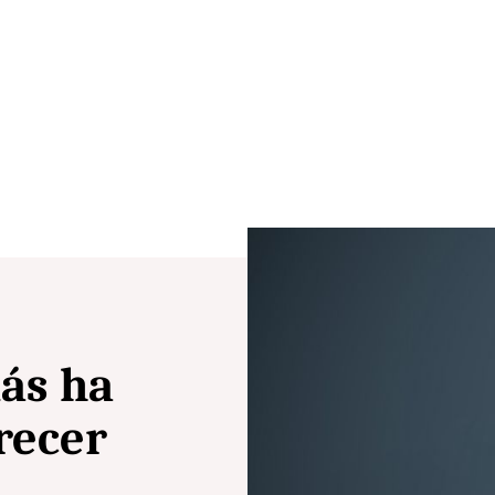
ás ha
recer