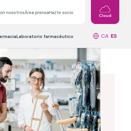
con nosotros
Área prensa
Hazte socio
Cloud
CA
ES
farmacia
Laboratorio farmacéutico