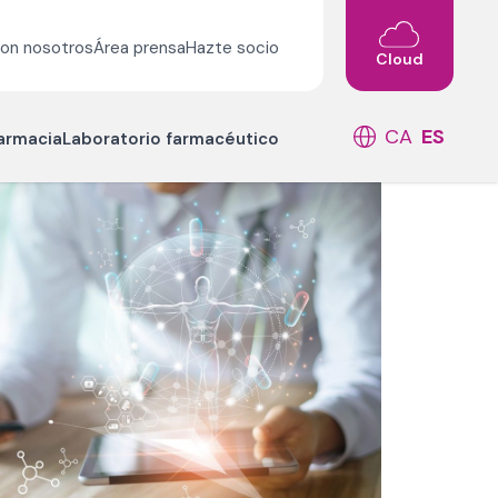
con nosotros
Área prensa
Hazte socio
Cloud
CA
ES
farmacia
Laboratorio farmacéutico