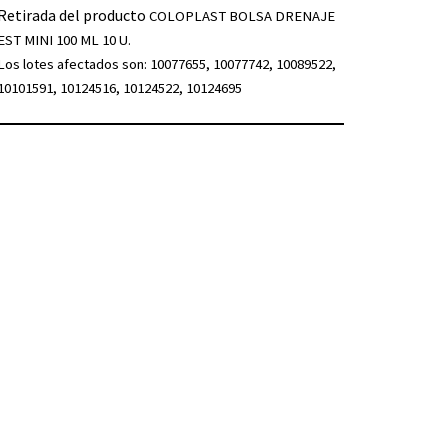
Retirada del producto
COLOPLAST BOLSA DRENAJE
EST MINI 100 ML 10 U.
Los lotes afectados son: 10077655, 10077742, 10089522,
10101591, 10124516, 10124522, 10124695