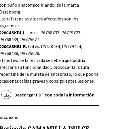
con puño anatómico blando, de la marca
Ossenberg.
Las referencias y lotes afectados son los
siguientes:
220CASKBI-L.
Lotes: PA758733, PA779723,
PA768439, PA775627.
220CASKBI-R.
Lotes: PA758734, PA779724,
PA768438, PA775628.
El motivo de la retirada se debe a que podría
afectar a su funcionalidad y provocar la rotura
repentina de la muleta de antebrazo, lo que podría
ocasionar caídas graves y consiguientes lesiones.
Descargar PDF con toda la información
2024-02-16
Retirada CAMAMILLA DULCE