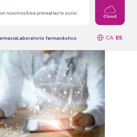
con nosotros
Área prensa
Hazte socio
Cloud
CA
ES
farmacia
Laboratorio farmacéutico